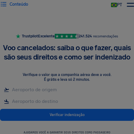
Conteúdo
PT
Trustpilot
Excelente
241.524
recomendações
Voo cancelados: saiba o que fazer, quais
são seus direitos e como ser indenizado
Verifique o valor que a companhia aérea deve a você
.
É grátis e leva só 2 minutos.
Verificar indenização
AJUDAMOS VOCÊ A GARANTIR SEUS DIREITOS COMO PASSAGEIRO