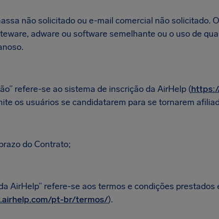
ssa não solicitado ou e-mail comercial não solicitado.
iteware, adware ou software semelhante ou o uso de qua
anoso.
ção” refere-se ao sistema de inscrição da AirHelp (
https:
mite os usuários se candidatarem para se tornarem afilia
prazo do Contrato;
a AirHelp” refere-se aos termos e condições prestados e
.airhelp.com/pt-br/termos/
).