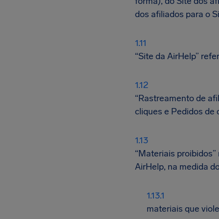
forma), do Site dos af
dos afiliados para o 
“Site da AirHelp” refe
“Rastreamento de afil
cliques e Pedidos de 
“Materiais proibidos”
AirHelp, na medida do
materiais que viol