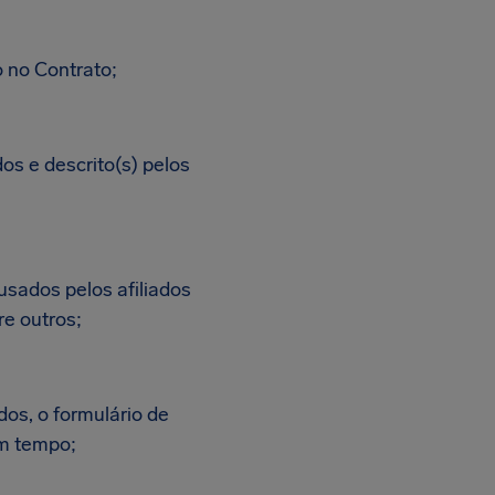
o no Contrato;
dos e descrito(s) pelos
usados pelos afiliados
re outros;
dos, o formulário de
em tempo;