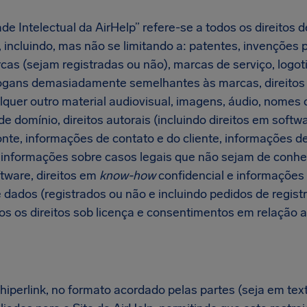
de Intelectual da AirHelp” refere-se a todos os direitos 
p, incluindo, mas não se limitando a: patentes, invenções
arcas (sejam registradas ou não), marcas de serviço, logo
ogans demasiadamente semelhantes às marcas, direitos
alquer outro material audiovisual, imagens, áudio, nomes
 domínio, direitos autorais (incluindo direitos em softwar
onte, informações de contato e do cliente, informações d
s, informações sobre casos legais que não sejam de conh
ftware, direitos em
know-how
confidencial e informações 
 dados (registrados ou não e incluindo pedidos de regis
dos os direitos sob licença e consentimentos em relação 
 hiperlink, no formato acordado pelas partes (seja em te