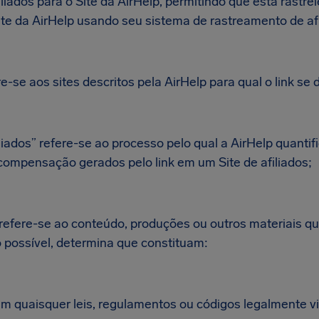
iliados para o Site da AirHelp, permitindo que esta rastrei
Site da AirHelp usando seu sistema de rastreamento de afi
re-se aos sites descritos pela AirHelp para qual o link se 
iados” refere-se ao processo pelo qual a AirHelp quantifi
compensação gerados pelo link em um Site de afiliados;
 refere-se ao conteúdo, produções ou outros materiais q
 possível, determina que constituam:
em quaisquer leis, regulamentos ou códigos legalmente vi