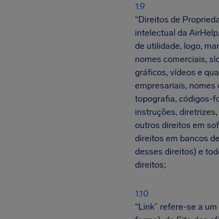
“Direitos de Proprieda
intelectual da AirHel
de utilidade, logo, m
nomes comerciais, sl
gráficos, vídeos e qu
empresariais, nomes de
topografia, códigos-f
instruções, diretrize
outros direitos em so
direitos em bancos de
desses direitos) e to
direitos;
“Link” refere-se a um