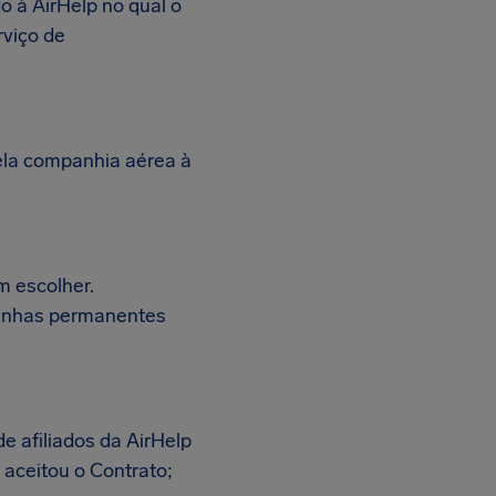
 à AirHelp no qual o
rviço de
la companhia aérea à
m escolher.
panhas permanentes
e afiliados da AirHelp
 aceitou o Contrato;