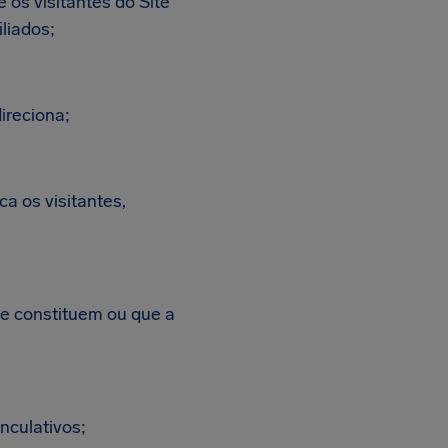
e os visitantes do Site
liados;
direciona;
ca os visitantes,
ue constituem ou que a
nculativos;