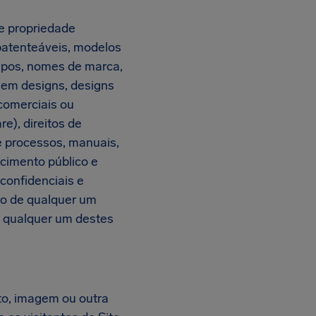
de propriedade
 patenteáveis, modelos
tipos, nomes de marca,
 em designs, designs
 comerciais ou
e), direitos de
e processos, manuais,
ecimento público e
confidenciais e
tro de qualquer um
a qualquer um destes
xto, imagem ou outra