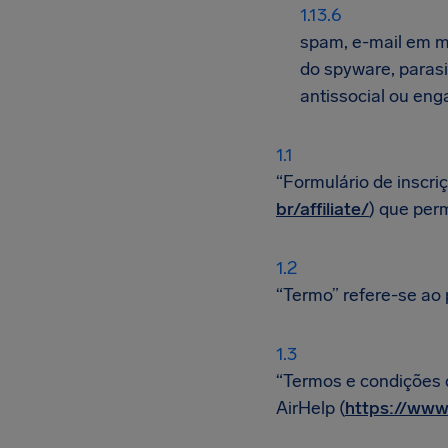
spam, e-mail em ma
do spyware, paras
antissocial ou eng
“Formulário de inscri
br/affiliate/
) que per
“Termo” refere-se ao 
“Termos e condições d
AirHelp (
https://www