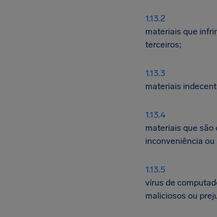
materiais que infr
terceiros;
materiais indecent
materiais que são 
inconveniência ou 
vírus de computado
maliciosos ou preju