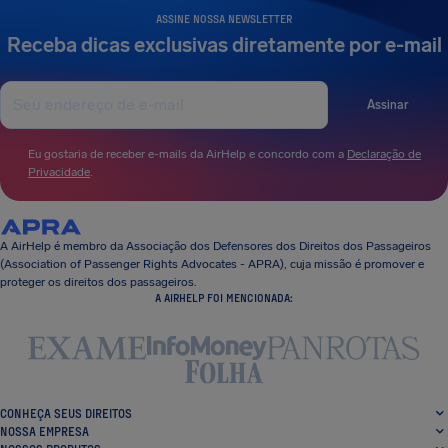
ASSINE NOSSA NEWSLETTER
Receba dicas exclusivas diretamente por e-mail
Assinar
Eu gostaria de receber e-mails da AirHelp e concordo com a
Declaração de
Privacidade
.
A AirHelp é membro da Associação dos Defensores dos Direitos dos Passageiros
(Association of Passenger Rights Advocates - APRA), cuja missão é promover e
proteger os direitos dos passageiros.
A AIRHELP FOI MENCIONADA:
CONHEÇA SEUS DIREITOS
NOSSA EMPRESA