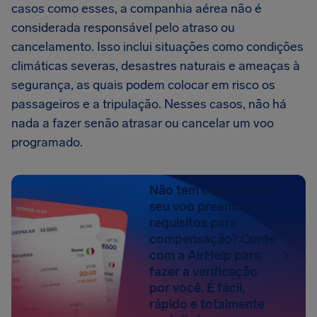
casos como esses, a companhia aérea não é
considerada responsável pelo atraso ou
cancelamento. Isso inclui situações como condições
climáticas severas, desastres naturais e ameaças à
segurança, as quais podem colocar em risco os
passageiros e a tripulação. Nesses casos, não há
nada a fazer senão atrasar ou cancelar um voo
programado.
Não tem certeza se o
seu voo preenche os
requisitos para
compensação? Conte
com a AirHelp para
fazer a verificação
por você. É fácil,
rápido e totalmente