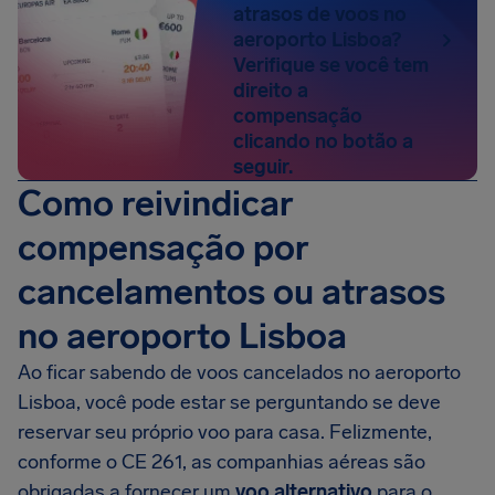
atrasos de voos no
aeroporto Lisboa?
Verifique se você tem
direito a
compensação
clicando no botão a
seguir.
Como reivindicar
compensação por
cancelamentos ou atrasos
no aeroporto Lisboa
Ao ficar sabendo de voos cancelados no aeroporto
Lisboa, você pode estar se perguntando se deve
reservar seu próprio voo para casa. Felizmente,
conforme o CE 261, as companhias aéreas são
obrigadas a fornecer um
voo alternativo
para o