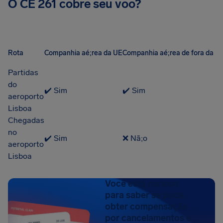
O CE 261 cobre seu voo?
Rota
Companhia aé;rea da UE
Companhia aé;rea de fora da U
Partidas
do
✔️ Sim
✔️ Sim
aeroporto
Lisboa
Chegadas
no
✔️ Sim
❌ Nã;o
aeroporto
Lisboa
Você está curioso
para saber se pode
obter compensação
por cancelamentos e