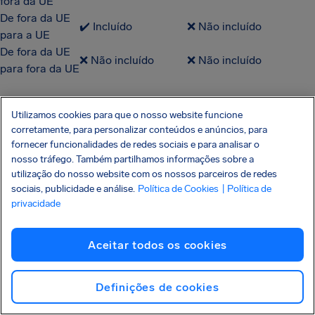
fora da UE
De fora da UE
✔️ Incluído
❌ Não incluído
para a UE
De fora da UE
❌ Não incluído
❌ Não incluído
para fora da UE
Quanto posso receber de
Utilizamos cookies para que o nosso website funcione
corretamente, para personalizar conteúdos e anúncios, para
indenização por voo
fornecer funcionalidades de redes sociais e para analisar o
nosso tráfego. Também partilhamos informações sobre a
atrasado?
utilização do nosso website com os nossos parceiros de redes
sociais, publicidade e análise.
Política de Cookies
| Política de
privacidade
Dependendo da distância do trajeto e do tempo de
Aceitar todos os cookies
atraso na chegada ao destino, você poderá receber até
€600 (ou R$ 2.700) de indenização. Confira na tabela
abaixo as quantias a receber pelo atraso do voo, de
Definições de cookies
acordo com a legislação europeia.