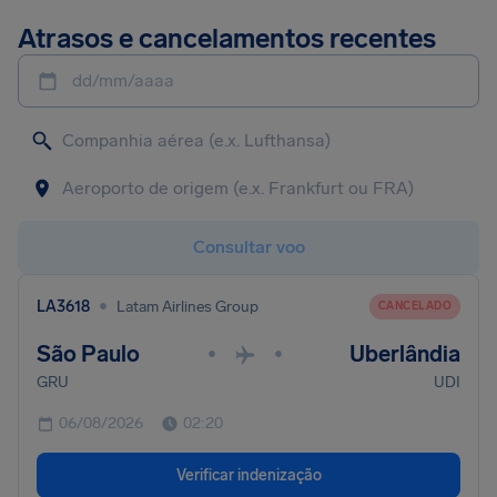
Atrasos e cancelamentos recentes
dd/mm/aaaa
Consultar voo
•
LA3618
Latam Airlines Group
CANCELADO
São Paulo
Uberlândia
•
•
GRU
UDI
06/08/2026
02:20
Verificar indenização