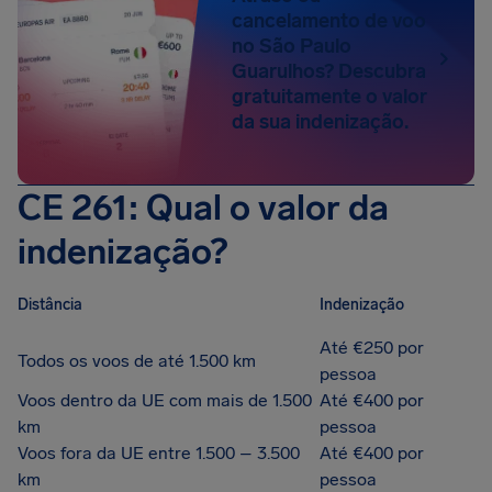
cancelamento de voo
no São Paulo
Guarulhos? Descubra
gratuitamente o valor
da sua indenização.
CE 261: Qual o valor da
indenização?
Distância
Indenização
Até €250 por
Todos os voos de até 1.500 km
pessoa
Voos dentro da UE com mais de 1.500
Até €400 por
km
pessoa
Voos fora da UE entre 1.500 – 3.500
Até €400 por
km
pessoa