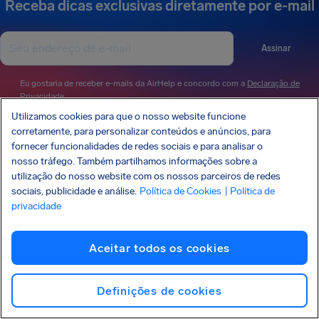
Receba dicas exclusivas diretamente por e-mail
Assinar
Eu gostaria de receber e-mails da AirHelp e concordo com a
Declaração de
Privacidade
.
Utilizamos cookies para que o nosso website funcione
corretamente, para personalizar conteúdos e anúncios, para
fornecer funcionalidades de redes sociais e para analisar o
A AirHelp é membro da Associação dos Defensores dos Direitos dos Passageiros
nosso tráfego. Também partilhamos informações sobre a
(Association of Passenger Rights Advocates - APRA), cuja missão é promover e
proteger os direitos dos passageiros.
utilização do nosso website com os nossos parceiros de redes
A AIRHELP FOI MENCIONADA:
sociais, publicidade e análise.
Política de Cookies
| Política de
privacidade
Aceitar todos os cookies
CONHEÇA SEUS DIREITOS
NOSSA EMPRESA
Definições de cookies
NOSSOS PRODUTOS
PARCERIAS