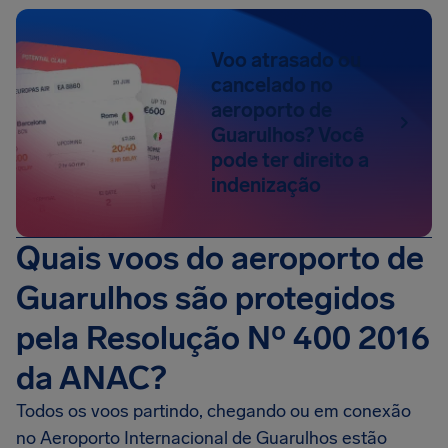
Voo atrasado ou
cancelado no
aeroporto de
Guarulhos? Você
pode ter direito a
indenização
Quais voos do aeroporto de
Guarulhos são protegidos
pela Resolução Nº 400 2016
da ANAC?
Todos os voos partindo, chegando ou em conexão
no Aeroporto Internacional de Guarulhos estão