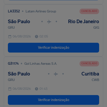
•
LA3352
Latam Airlines Group
CANCELADO
São Paulo
Rio De Janeiro
•
•
GRU
GIG
06/08/2026
02:05
Verificar indenização
•
G31174
Gol Linhas Aereas S.A.
CANCELADO
São Paulo
Curitiba
•
•
GRU
CWB
06/08/2026
01:45
Verificar indenização