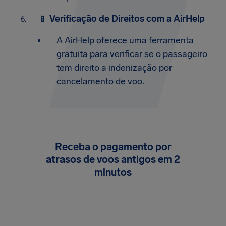
📱
Verificação de Direitos com a AirHelp
A AirHelp oferece uma ferramenta
gratuita para verificar se o passageiro
tem direito a indenização por
cancelamento de voo.
Receba o pagamento por
atrasos de voos antigos em 2
minutos
Sem burocracia, sem estresse. Sincronize seu
Gmail ou Outlook com segurança no nosso
aplicativo gratuito e encontraremos todos os
voos elegíveis para receber até R$ 10.000.