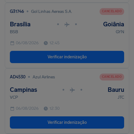
•
G31746
Gol Linhas Aereas S.A.
CANCELADO
Brasília
Goiânia
•
•
BSB
GYN
06/08/2026
12:45
Verificar indenização
•
AD4530
Azul Airlines
CANCELADO
Campinas
Bauru
•
•
VCP
JTC
06/08/2026
12:30
Verificar indenização