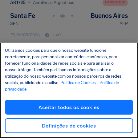
•
AR1725
Aerolineas Argentinas
CANCELADO
Santa Fe
Buenos Aires
•
•
SFN
AEP
06/08/2026
11:40
Verificar indenização
Utilizamos cookies para que o nosso website funcione
corretamente, para personalizar conteúdos e anúncios, para
fornecer funcionalidades de redes sociais e para analisar o
•
nosso tráfego. Também partilhamos informações sobre a
AR1489
Aerolineas Argentinas
CANCELADO
utilização do nosso website com os nossos parceiros de redes
Salta
Buenos Aires
sociais, publicidade e análise.
•
Política de Cookies
•
| Política de
privacidade
SLA
AEP
06/08/2026
11:30
Aceitar todos os cookies
Verificar indenização
Definições de cookies