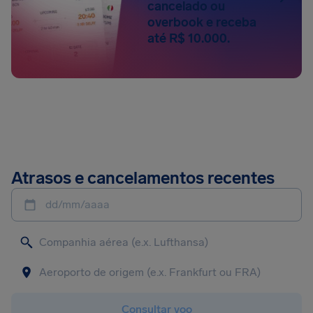
cancelado ou
overbook e receba
até R$ 10.000.
Atrasos e cancelamentos recentes
dd/mm/aaaa
Consultar voo