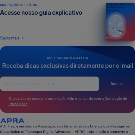
CONHEÇA SEUS DIREITOS
Seu guia dos direitos do
passageiro aéreo
Acesse nosso guia explicativo
EDIÇÃO 2026
Saiba mais
ASSINE NOSSA NEWSLETTER
Receba dicas exclusivas diretamente por e-mail
Assinar
Eu gostaria de receber e-mails da AirHelp e concordo com a
Declaração de
Privacidade
.
A AirHelp é membro da Associação dos Defensores dos Direitos dos Passageiros
(Association of Passenger Rights Advocates - APRA), cuja missão é promover e