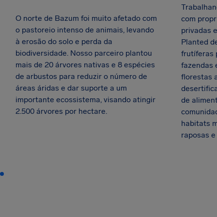
Trabalhan
O norte de Bazum foi muito afetado com
com propri
o pastoreio intenso de animais, levando
privadas e
à erosão do solo e perda da
Planted d
biodiversidade. Nosso parceiro plantou
frutíferas
mais de 20 árvores nativas e 8 espécies
fazendas 
de arbustos para reduzir o número de
florestas 
áreas áridas e dar suporte a um
desertific
importante ecossistema, visando atingir
de alimen
2.500 árvores por hectare.
comunidad
habitats m
raposas e 