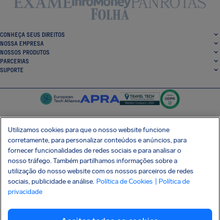
CONHEÇA SEUS DIREITOS
NOSSA EMPRESA
NOSSOS PRODUTOS
PARCERIAS
SUPORTE
Utilizamos cookies para que o nosso website funcione
corretamente, para personalizar conteúdos e anúncios, para
SocialFacebook
SocialTwitter
SocialInstagram
SocialLinkedin
fornecer funcionalidades de redes sociais e para analisar o
nosso tráfego. Também partilhamos informações sobre a
BAIXE GRÁTIS NOSSO APP
utilização do nosso website com os nossos parceiros de redes
sociais, publicidade e análise.
Política de Cookies
| Política de
privacidade
Termos e Condições
Política de Privacidade
Cookies
Imprint