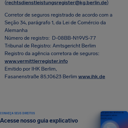
(
rechtsdienstleistungsregister@kg.berlin.de
)
Corretor de seguros registrado de acordo com a
Seção 34, parágrafo 1, da Lei de Comércio da
Alemanha
Número de registro: D-08BB-N19VS-77
Tribunal de Registro: Amtsgericht Berlim
Registro da agência corretora de seguros:
www.vermittlerregister.info
Emitido por IHK Berlim,
Fasanenstraße 85,10623 Berlim
www.ihk.de
CONHEÇA SEUS DIREITOS
Seu guia dos direitos do
passageiro aéreo
Acesse nosso guia explicativo
EDIÇÃO 2026