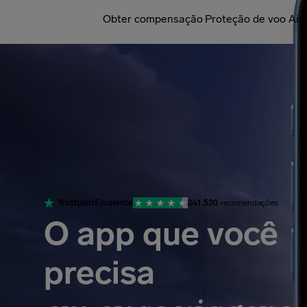
Obter compensação
Proteção de voo Air
Trustpilot
Excelente
241.520
recomendações
O app que você
precisa