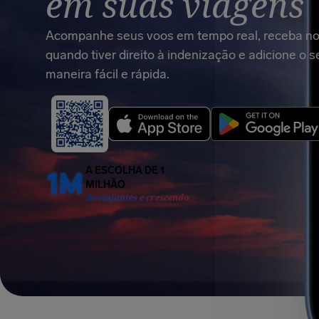
em suas viagens
Acompanhe seus voos em tempo real, receba no
quando tiver direito à indenização e adicione o 
maneira fácil e rápida.
A ESCOLHA DE 1
MILHÃO
de viajantes e crescendo