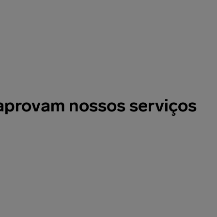
s as etapas, do começo ao fim.
cuidamos de tudo para você.
 aprovam nossos serviços