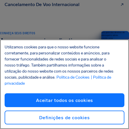
Cancelamento De Voo Internacional
CONHEÇA SEUS DIREITOS
Seu guia dos direitos do
passageiro aéreo
Acesse nosso guia explicativo
EDIÇÃO 2026
Utilizamos cookies para que o nosso website funcione
corretamente, para personalizar conteúdos e anúncios, para
fornecer funcionalidades de redes sociais e para analisar o
Saiba mais
nosso tráfego. Também partilhamos informações sobre a
utilização do nosso website com os nossos parceiros de redes
sociais, publicidade e análise.
Política de Cookies
| Política de
privacidade
ASSINE NOSSA NEWSLETTER
Receba dicas exclusivas diretamente por e-mail
Aceitar todos os cookies
Assinar
Definições de cookies
Eu gostaria de receber e-mails da AirHelp e concordo com a
Declaração de
Privacidade
.