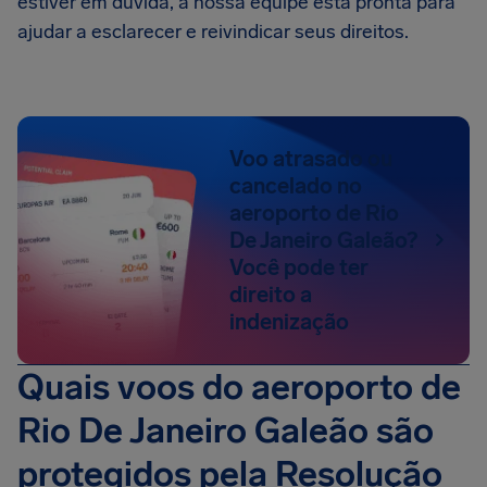
estiver em dúvida, a nossa equipe está pronta para
ajudar a esclarecer e reivindicar seus direitos.
Voo atrasado ou
cancelado no
aeroporto de Rio
De Janeiro Galeão?
Você pode ter
direito a
indenização
Quais voos do aeroporto de
Rio De Janeiro Galeão são
protegidos pela Resolução