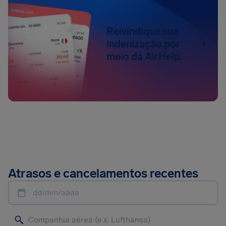
Reivindique sua
indenização por
meio da AirHelp
Atrasos e cancelamentos recentes
dd/mm/aaaa