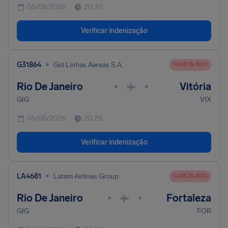
06/08/2026
20:30
Verificar indenização
•
G31864
Gol Linhas Aereas S.A.
CANCELADO
Rio De Janeiro
Vitória
•
•
GIG
VIX
06/08/2026
20:25
Verificar indenização
•
LA4681
Latam Airlines Group
CANCELADO
Rio De Janeiro
Fortaleza
•
•
GIG
FOR