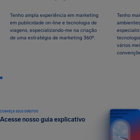
Tenho ampla experiência em marketing
Tenho mai
em publicidade on-line e tecnologia de
ambientes
viagens, especializando-me na criação
especiali
de uma estratégia de marketing 360º.
tecnologi
vários me
convençõe
CONHEÇA SEUS DIREITOS
Seu guia dos direitos do
passageiro aéreo
Acesse nosso guia explicativo
EDIÇÃO 2026