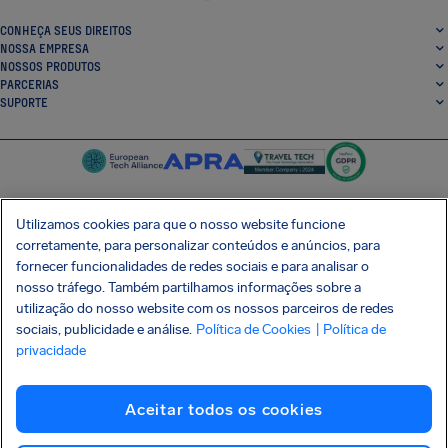
CONHEÇA SEUS DIREITOS
NOSSA EMPRESA
NOSSOS PRODUTOS
PARCERIAS
SUPORTE
Utilizamos cookies para que o nosso website funcione
corretamente, para personalizar conteúdos e anúncios, para
SocialFacebook
SocialTwitter
SocialInstagram
SocialLinkedin
fornecer funcionalidades de redes sociais e para analisar o
nosso tráfego. Também partilhamos informações sobre a
BAIXE GRÁTIS NOSSO APP
utilização do nosso website com os nossos parceiros de redes
sociais, publicidade e análise.
Política de Cookies
| Política de
privacidade
Termos e Condições
Política de Privacidade
Cookies
Imprint
Aceitar todos os cookies
Ataque à cadeia de suprimentos Shai-Hulud
Desistir do contrato