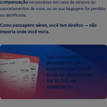
compensação
necessárias em caso de atrasos ou
cancelamentos de voos, ou se sua bagagem for perdida
ou danificada.
Como passageiro aéreo, você tem direitos — não
importa onde você mora.
Voo cancelado,
atrasado ou com
superlotação? Você
pode ter direito a até
R$ 10.000 em
indenização