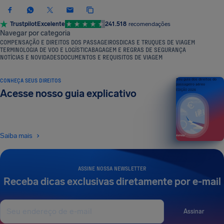
Trustpilot
Excelente
241.518
recomendações
Navegar por categoria
COMPENSAÇÃO E DIREITOS DOS PASSAGEIROS
DICAS E TRUQUES DE VIAGEM
TERMINOLOGIA DE VOO E LOGÍSTICA
BAGAGEM E REGRAS DE SEGURANÇA
NOTÍCIAS E NOVIDADES
DOCUMENTOS E REQUISITOS DE VIAGEM
CONHEÇA SEUS DIREITOS
Seu guia dos direitos do
passageiro aéreo
Acesse nosso guia explicativo
EDIÇÃO 2026
Saiba mais
ASSINE NOSSA NEWSLETTER
Receba dicas exclusivas diretamente por e-mail
Assinar