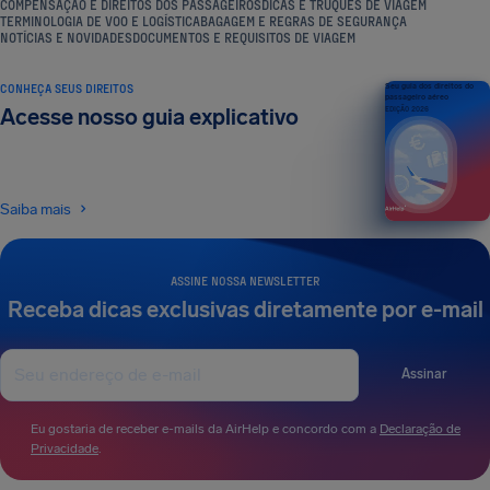
COMPENSAÇÃO E DIREITOS DOS PASSAGEIROS
DICAS E TRUQUES DE VIAGEM
TERMINOLOGIA DE VOO E LOGÍSTICA
BAGAGEM E REGRAS DE SEGURANÇA
NOTÍCIAS E NOVIDADES
DOCUMENTOS E REQUISITOS DE VIAGEM
CONHEÇA SEUS DIREITOS
Seu guia dos direitos do
passageiro aéreo
Acesse nosso guia explicativo
EDIÇÃO 2026
Saiba mais
ASSINE NOSSA NEWSLETTER
Receba dicas exclusivas diretamente por e-mail
Assinar
Eu gostaria de receber e-mails da AirHelp e concordo com a
Declaração de
Privacidade
.