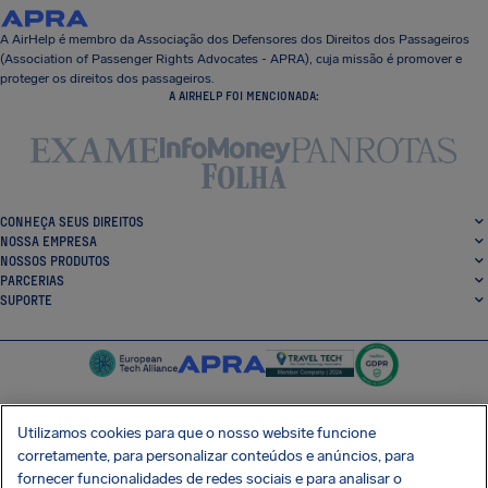
A AirHelp é membro da Associação dos Defensores dos Direitos dos Passageiros
(Association of Passenger Rights Advocates - APRA), cuja missão é promover e
proteger os direitos dos passageiros.
A AIRHELP FOI MENCIONADA:
CONHEÇA SEUS DIREITOS
NOSSA EMPRESA
NOSSOS PRODUTOS
PARCERIAS
SUPORTE
Utilizamos cookies para que o nosso website funcione
corretamente, para personalizar conteúdos e anúncios, para
SocialFacebook
SocialTwitter
SocialInstagram
SocialLinkedin
fornecer funcionalidades de redes sociais e para analisar o