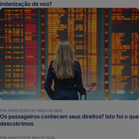
indenização de voo?
NOTÍCIAS E NOVIDADES
POR
AIRHELPER
25 DE MARÇO DE 2025
Os passageiros conhecem seus direitos? Isto foi o que
NOTÍCIAS E NOVIDADES
descobrimos
POR
AIRHELP
28 DE MAIO DE 2024