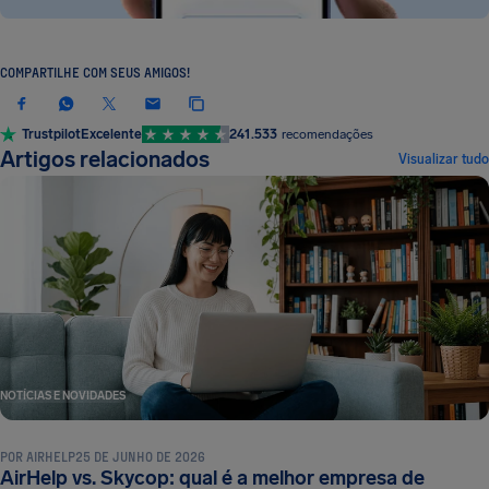
COMPARTILHE COM SEUS AMIGOS!
Trustpilot
Excelente
241.533
recomendações
Artigos relacionados
Visualizar tudo
NOTÍCIAS E NOVIDADES
POR
AIRHELP
25 DE JUNHO DE 2026
AirHelp vs. Skycop: qual é a melhor empresa de