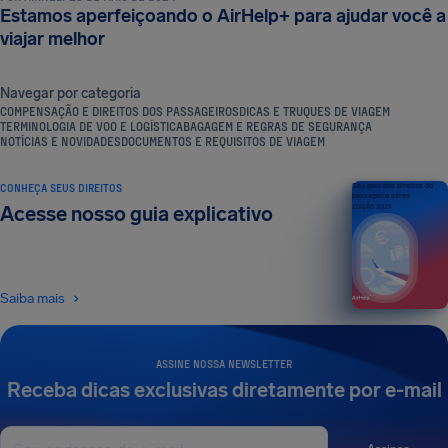
Estamos aperfeiçoando o AirHelp+ para ajudar você a
viajar melhor
Navegar por categoria
COMPENSAÇÃO E DIREITOS DOS PASSAGEIROS
DICAS E TRUQUES DE VIAGEM
TERMINOLOGIA DE VOO E LOGÍSTICA
BAGAGEM E REGRAS DE SEGURANÇA
NOTÍCIAS E NOVIDADES
DOCUMENTOS E REQUISITOS DE VIAGEM
CONHEÇA SEUS DIREITOS
Seu guia dos direitos do
passageiro aéreo
Acesse nosso guia explicativo
EDIÇÃO 2026
Saiba mais
ASSINE NOSSA NEWSLETTER
Receba dicas exclusivas diretamente por e-mail