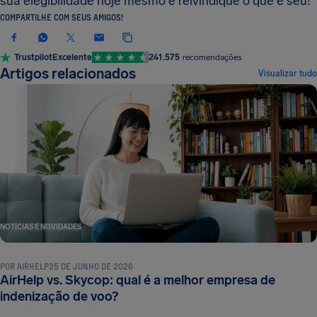
sua elegibilidade hoje mesmo e reivindique o que é seu!
COMPARTILHE COM SEUS AMIGOS!
Trustpilot
Excelente
241.575
recomendações
Artigos relacionados
Visualizar tudo
NOTÍCIAS E NOVIDADES
POR
AIRHELP
25 DE JUNHO DE 2026
AirHelp vs. Skycop: qual é a melhor empresa de
NOTÍCIAS E NOVIDADES
indenização de voo?