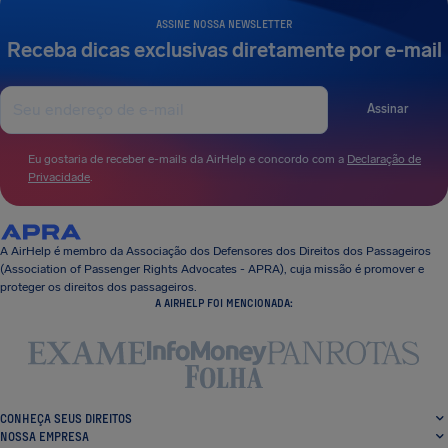
ASSINE NOSSA NEWSLETTER
Receba dicas exclusivas diretamente por e-mail
Assinar
Eu gostaria de receber e-mails da AirHelp e concordo com a
Declaração de
Privacidade
.
A AirHelp é membro da Associação dos Defensores dos Direitos dos Passageiros
(Association of Passenger Rights Advocates - APRA), cuja missão é promover e
proteger os direitos dos passageiros.
A AIRHELP FOI MENCIONADA:
CONHEÇA SEUS DIREITOS
NOSSA EMPRESA