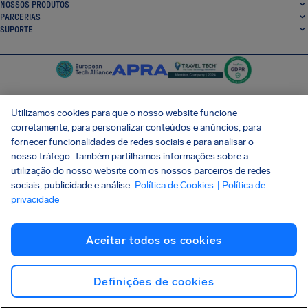
NOSSOS PRODUTOS
PARCERIAS
SUPORTE
Utilizamos cookies para que o nosso website funcione
corretamente, para personalizar conteúdos e anúncios, para
SocialFacebook
SocialTwitter
SocialInstagram
SocialLinkedin
fornecer funcionalidades de redes sociais e para analisar o
nosso tráfego. Também partilhamos informações sobre a
BAIXE GRÁTIS NOSSO APP
utilização do nosso website com os nossos parceiros de redes
sociais, publicidade e análise.
Política de Cookies
| Política de
privacidade
Termos e Condições
Política de Privacidade
Cookies
Imprint
Aceitar todos os cookies
Ataque à cadeia de suprimentos Shai-Hulud
Desistir do contrato
Português (Brasil)
Copyright © 2026 AirHelp
Definições de cookies