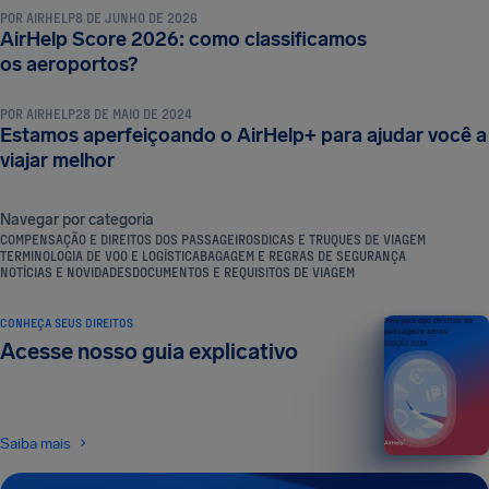
POR
AIRHELP
8 DE JUNHO DE 2026
AirHelp Score 2026: como classificamos
NOTÍCIAS E NOVIDADES
os aeroportos?
POR
AIRHELP
28 DE MAIO DE 2024
Estamos aperfeiçoando o AirHelp+ para ajudar você a
viajar melhor
Navegar por categoria
COMPENSAÇÃO E DIREITOS DOS PASSAGEIROS
DICAS E TRUQUES DE VIAGEM
TERMINOLOGIA DE VOO E LOGÍSTICA
BAGAGEM E REGRAS DE SEGURANÇA
NOTÍCIAS E NOVIDADES
DOCUMENTOS E REQUISITOS DE VIAGEM
CONHEÇA SEUS DIREITOS
Seu guia dos direitos do
passageiro aéreo
Acesse nosso guia explicativo
EDIÇÃO 2026
Saiba mais