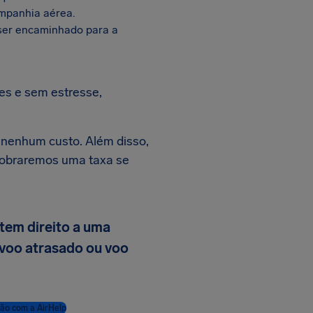
ompanhia aérea.
 ser encaminhado para a
es e sem estresse,
 nenhum custo. Além disso,
 cobraremos uma taxa se
tem direito a uma
voo atrasado ou voo
ão com a AirHelp