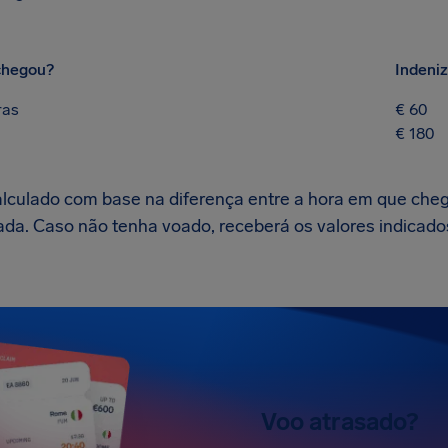
chegou?
Indeni
ras
€ 60
€ 180
alculado com base na diferença entre a hora em que cheg
ada. Caso não tenha voado, receberá os valores indicado
Voo atrasado?