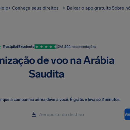
Help+
Conheça seus direitos
Baixar o app gratuito
Sobre n
Trustpilot
Excelente
241.544
recomendações
nização de voo na Arábia
Saudita
lor que a companhia aérea deve a você
.
É grátis e leva só 2 minutos.
Ver