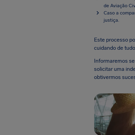
de Aviação Civ
Caso a compan
justiça.
Este processo p
cuidando de tudo
Informaremos se 
solicitar uma in
obtivermos suces