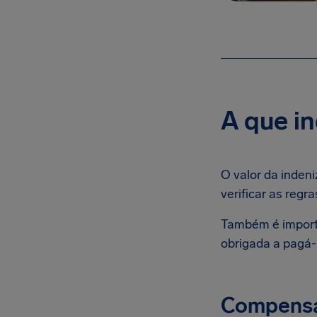
A que in
O valor da inden
verificar as reg
Também é importa
obrigada a pagá-l
Compensa