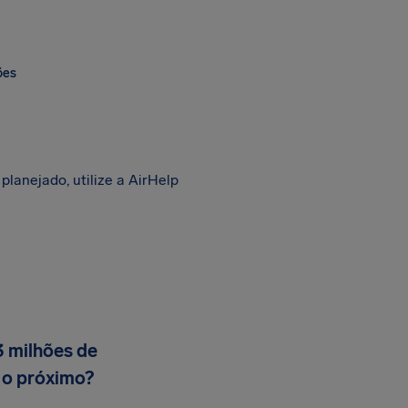
ões
lanejado, utilize a AirHelp
3 milhões de
 o próximo?