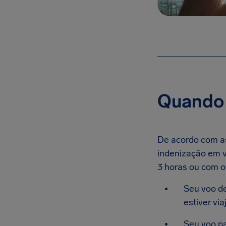
Quando 
De acordo com as
indenização em v
3 horas ou com o
Seu voo d
estiver via
Seu voo p