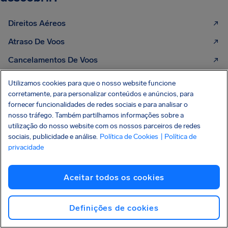
Direitos Aéreos
Atraso De Voos
Cancelamentos De Voos
Extravio De Bagagem
Utilizamos cookies para que o nosso website funcione
corretamente, para personalizar conteúdos e anúncios, para
Perder Voo De Conexão
fornecer funcionalidades de redes sociais e para analisar o
Embarque Recusado
nosso tráfego. Também partilhamos informações sobre a
utilização do nosso website com os nossos parceiros de redes
Reembolso De Passagem Aérea
sociais, publicidade e análise.
Política de Cookies
| Política de
privacidade
Resolução Nº 400 da ANAC
Atraso De Voo Internacional
Aceitar todos os cookies
Cancelamento De Voo Internacional
Definições de cookies
Mais companhias aéreas com as quais