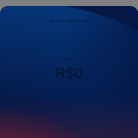
CALCULE SUA INDENIZAÇÃO
0
KM
R$
0
Passageiros
1