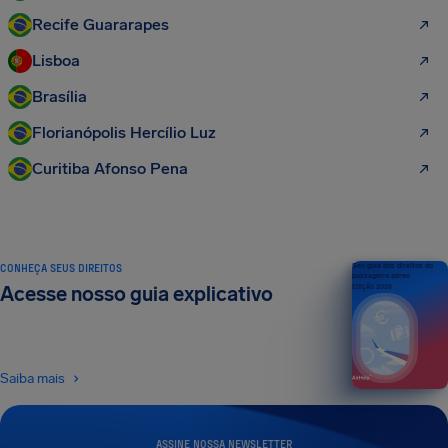
Recife Guararapes
Lisboa
Brasília
Florianópolis Hercílio Luz
Curitiba Afonso Pena
CONHEÇA SEUS DIREITOS
Seu guia dos direitos do
passageiro aéreo
Acesse nosso guia explicativo
EDIÇÃO 2026
Saiba mais
ASSINE NOSSA NEWSLETTER