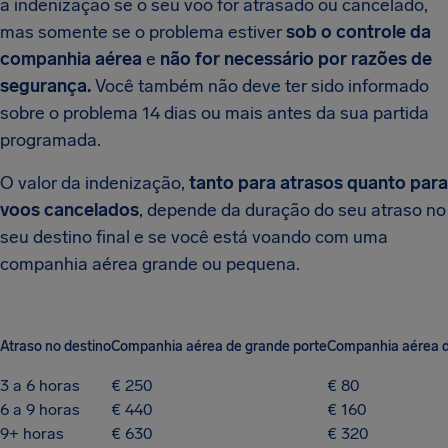
a indenização se o seu voo for atrasado ou cancelado,
mas somente se o problema estiver
sob o controle da
companhia aérea
e
não for necessário por razões de
segurança.
Você também não deve ter sido informado
sobre o problema 14 dias ou mais antes da sua partida
programada.
O valor da indenização,
tanto para atrasos quanto para
voos cancelados
, depende da duração do seu atraso no
seu destino final e se você está voando com uma
companhia aérea grande ou pequena.
Atraso no destino
Companhia aérea de grande porte
Companhia aérea d
3 a 6 horas
€ 250
€ 80
6 a 9 horas
€ 440
€ 160
9+ horas
€ 630
€ 320