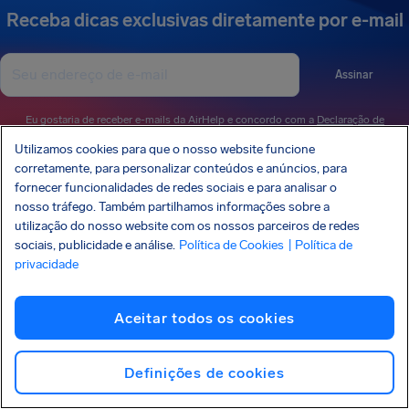
Receba dicas exclusivas diretamente por e-mail
Assinar
Eu gostaria de receber e-mails da AirHelp e concordo com a
Declaração de
Privacidade
.
Utilizamos cookies para que o nosso website funcione
corretamente, para personalizar conteúdos e anúncios, para
fornecer funcionalidades de redes sociais e para analisar o
A AirHelp é membro da Associação dos Defensores dos Direitos dos Passageiros
nosso tráfego. Também partilhamos informações sobre a
(Association of Passenger Rights Advocates - APRA), cuja missão é promover e
utilização do nosso website com os nossos parceiros de redes
proteger os direitos dos passageiros.
sociais, publicidade e análise.
Política de Cookies
| Política de
A AIRHELP FOI MENCIONADA:
privacidade
Aceitar todos os cookies
CONHEÇA SEUS DIREITOS
Definições de cookies
NOSSA EMPRESA
NOSSOS PRODUTOS
PARCERIAS