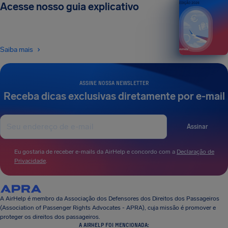
Acesse nosso guia explicativo
EDIÇÃO 2026
Saiba mais
ASSINE NOSSA NEWSLETTER
Receba dicas exclusivas diretamente por e-mail
Assinar
Eu gostaria de receber e-mails da AirHelp e concordo com a
Declaração de
Privacidade
.
A AirHelp é membro da Associação dos Defensores dos Direitos dos Passageiros
(Association of Passenger Rights Advocates - APRA), cuja missão é promover e
proteger os direitos dos passageiros.
A AIRHELP FOI MENCIONADA: