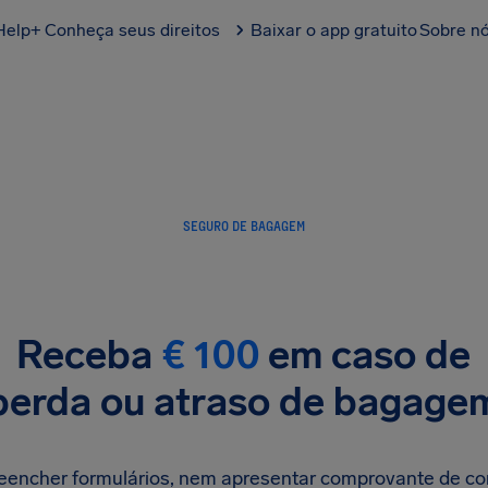
Help+
Conheça seus direitos
Baixar o app gratuito
Sobre n
SEGURO DE BAGAGEM
Receba
€ 100
em caso de
perda ou atraso de bagage
reencher formulários, nem apresentar comprovante de c