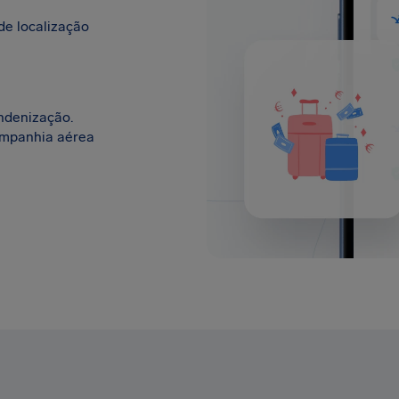
de localização
ndenização.
ompanhia aérea