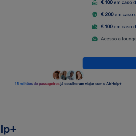
€ 100
em caso d
€ 200
em caso d
€ 100
em caso d
Acesso a loung
15 milhões de passageiros
já escolheram viajar com o AirHelp+
elp+