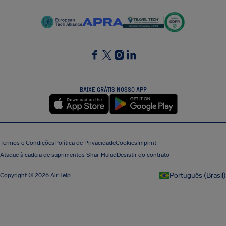
SocialFacebook
SocialTwitter
SocialInstagram
SocialLinkedin
BAIXE GRÁTIS NOSSO APP
Termos e Condições
Política de Privacidade
Cookies
Imprint
Ataque à cadeia de suprimentos Shai-Hulud
Desistir do contrato
Português (Brasil)
Copyright © 2026 AirHelp