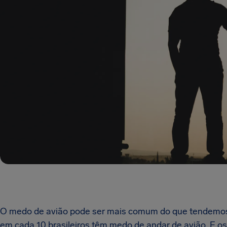
O medo de avião pode ser mais comum do que tendemos 
em cada 10 brasileiros têm medo de andar de avião. E