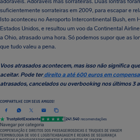
adoráveis. Adoráveis mas sorrateiras. Duas lontras fora
suficientemente sorrateiras em 2009, para escapar e rela
Isto aconteceu no Aeroporto Intercontinental Bush, em 
Estados Unidos, e resultou um voo da Continental Airlin
a Ohio, atrasado uma hora. Só podemos supor que as l
que tudo valeu a pena.
Voos atrasados acontecem, mas isso não significa que
aceitar. Pode ter
direito a até 600 euros em compens
atrasados, cancelados ou overbooking nos últimos 3 a
COMPARTILHE COM SEUS AMIGOS!
Trustpilot
Excelente
241.540
recomendações
Navegar por categoria
COMPENSAÇÃO E DIREITOS DOS PASSAGEIROS
DICAS E TRUQUES DE VIAGEM
TERMINOLOGIA DE VOO E LOGÍSTICA
BAGAGEM E REGRAS DE SEGURANÇA
NOTÍCIAS E NOVIDADES
DOCUMENTOS E REQUISITOS DE VIAGEM