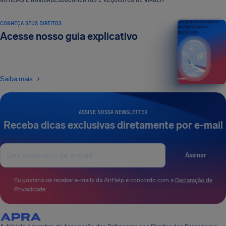
CONHEÇA SEUS DIREITOS
Seu guia dos direitos do
passageiro aéreo
Acesse nosso guia explicativo
EDIÇÃO 2026
Saiba mais
ASSINE NOSSA NEWSLETTER
Receba dicas exclusivas diretamente por e-mail
Assinar
Eu gostaria de receber e-mails da AirHelp e concordo com a
Declaração de
Privacidade
.