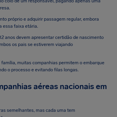
 no colo de um responsável, pagando apenas uma
presa.
to próprio e adquirir passagem regular, embora
essa faixa etária.
12 anos devem apresentar certidão de nascimento
ambos os pais se estiverem viajando
a família, muitas companhias permitem o embarque
ndo o processo e evitando filas longas.
companhias aéreas nacionais em
egras semelhantes, mas cada uma tem