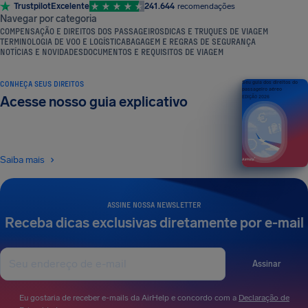
Trustpilot
Excelente
241.644
recomendações
Navegar por categoria
COMPENSAÇÃO E DIREITOS DOS PASSAGEIROS
DICAS E TRUQUES DE VIAGEM
TERMINOLOGIA DE VOO E LOGÍSTICA
BAGAGEM E REGRAS DE SEGURANÇA
NOTÍCIAS E NOVIDADES
DOCUMENTOS E REQUISITOS DE VIAGEM
CONHEÇA SEUS DIREITOS
Seu guia dos direitos do
passageiro aéreo
Acesse nosso guia explicativo
EDIÇÃO 2026
Saiba mais
ASSINE NOSSA NEWSLETTER
Receba dicas exclusivas diretamente por e-mail
Assinar
Eu gostaria de receber e-mails da AirHelp e concordo com a
Declaração de