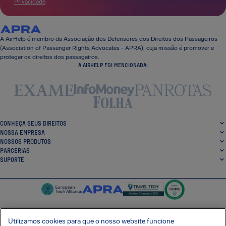
Privacidade
.
A AirHelp é membro da Associação dos Defensores dos Direitos dos Passageiros
(Association of Passenger Rights Advocates - APRA), cuja missão é promover e
proteger os direitos dos passageiros.
A AIRHELP FOI MENCIONADA:
CONHEÇA SEUS DIREITOS
NOSSA EMPRESA
NOSSOS PRODUTOS
PARCERIAS
SUPORTE
Utilizamos cookies para que o nosso website funcione