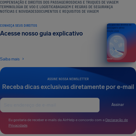
COMPENSAÇÃO E DIREITOS DOS PASSAGEIROS
DICAS E TRUQUES DE VIAGEM
TERMINOLOGIA DE VOO E LOGÍSTICA
BAGAGEM E REGRAS DE SEGURANÇA
NOTÍCIAS E NOVIDADES
DOCUMENTOS E REQUISITOS DE VIAGEM
CONHEÇA SEUS DIREITOS
Seu guia dos direitos do
passageiro aéreo
Acesse nosso guia explicativo
EDIÇÃO 2026
Saiba mais
ASSINE NOSSA NEWSLETTER
Receba dicas exclusivas diretamente por e-mail
Assinar
Eu gostaria de receber e-mails da AirHelp e concordo com a
Declaração de
Privacidade
.