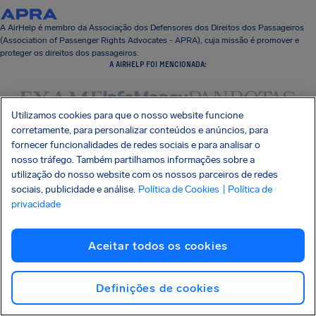
A AirHelp é membro da Associação dos Defensores dos Direitos dos Passageiros
(Association of Passenger Rights Advocates - APRA), cuja missão é promover e
proteger os direitos dos passageiros.
A AIRHELP FOI MENCIONADA:
Utilizamos cookies para que o nosso website funcione
corretamente, para personalizar conteúdos e anúncios, para
fornecer funcionalidades de redes sociais e para analisar o
CONHEÇA SEUS DIREITOS
NOSSA EMPRESA
nosso tráfego. Também partilhamos informações sobre a
NOSSOS PRODUTOS
utilização do nosso website com os nossos parceiros de redes
PARCERIAS
sociais, publicidade e análise.
Política de Cookies
| Política de
SUPORTE
privacidade
Aceitar todos os cookies
Definições de cookies
SocialFacebook
SocialTwitter
SocialInstagram
SocialLinkedin