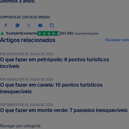
últimos 3 anos.
COMPARTILHE COM SEUS AMIGOS!
Trustpilot
Excelente
241.502
recomendações
DICAS E TRUQUES DE VIAGEM
Artigos relacionados
Visualizar tudo
POR
AIRHELP
28 DE JULHO DE 2025
O que fazer em petrópolis: 8 pontos turísticos
DICAS E TRUQUES DE VIAGEM
incríveis
POR
AIRHELP
28 DE JULHO DE 2025
O que fazer em canela: 10 pontos turísticos
DICAS E TRUQUES DE VIAGEM
inesquecíveis
POR
AIRHELP
28 DE JULHO DE 2025
O que fazer em monte verde: 7 passeios inesquecíveis
Navegar por categoria