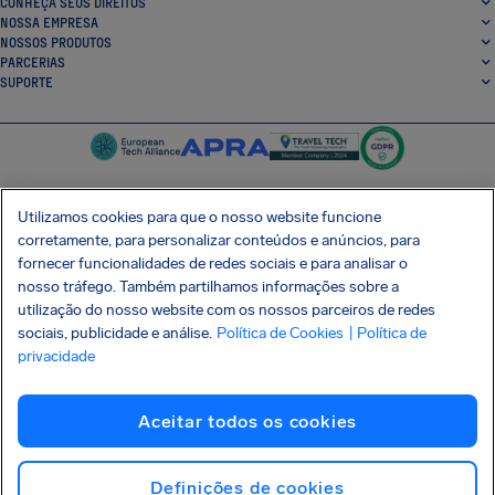
CONHEÇA SEUS DIREITOS
NOSSA EMPRESA
NOSSOS PRODUTOS
PARCERIAS
SUPORTE
Utilizamos cookies para que o nosso website funcione
corretamente, para personalizar conteúdos e anúncios, para
SocialFacebook
SocialTwitter
SocialInstagram
SocialLinkedin
fornecer funcionalidades de redes sociais e para analisar o
nosso tráfego. Também partilhamos informações sobre a
BAIXE GRÁTIS NOSSO APP
utilização do nosso website com os nossos parceiros de redes
sociais, publicidade e análise.
Política de Cookies
| Política de
privacidade
Termos e Condições
Política de Privacidade
Cookies
Imprint
Aceitar todos os cookies
Ataque à cadeia de suprimentos Shai-Hulud
Desistir do contrato
Português (Brasil)
Copyright © 2026 AirHelp
Definições de cookies