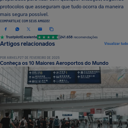
protocolos que asseguram que tudo ocorra da maneira
mais segura possível.
COMPARTILHE COM SEUS AMIGOS!
Trustpilot
Excelente
241.658
recomendações
TERMINOLOGIA DE VOO E LOGÍSTICA
Artigos relacionados
Visualizar tudo
POR
AIRHELP
27 DE FEVEREIRO DE 2025
Conheça os 10 Maiores Aeroportos do Mundo