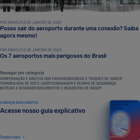
TERMINOLOGIA DE VOO E LOGÍSTICA
POR
AIRHELP
13 DE JANEIRO DE 2025
Posso sair do aeroporto durante uma conexão? Saiba
TERMINOLOGIA DE VOO E LOGÍSTICA
agora mesmo!
POR
AIRHELP
13 DE JANEIRO DE 2025
Os 7 aeroportos mais perigosos do Brasil
Navegar por categoria
COMPENSAÇÃO E DIREITOS DOS PASSAGEIROS
DICAS E TRUQUES DE VIAGEM
TERMINOLOGIA DE VOO E LOGÍSTICA
BAGAGEM E REGRAS DE SEGURANÇA
NOTÍCIAS E NOVIDADES
DOCUMENTOS E REQUISITOS DE VIAGEM
CONHEÇA SEUS DIREITOS
Seu guia dos direitos do
passageiro aéreo
Acesse nosso guia explicativo
EDIÇÃO 2026
Saiba mais