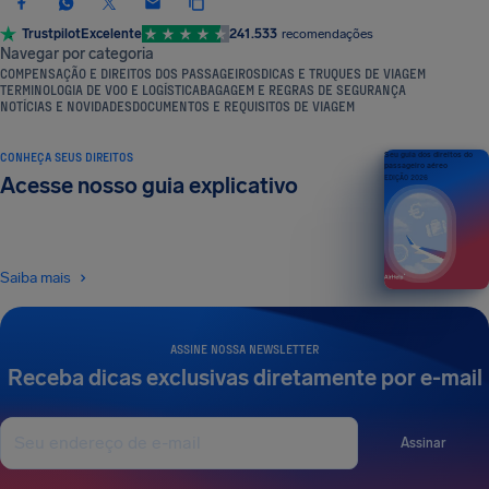
Trustpilot
Excelente
241.533
recomendações
Navegar por categoria
COMPENSAÇÃO E DIREITOS DOS PASSAGEIROS
DICAS E TRUQUES DE VIAGEM
TERMINOLOGIA DE VOO E LOGÍSTICA
BAGAGEM E REGRAS DE SEGURANÇA
NOTÍCIAS E NOVIDADES
DOCUMENTOS E REQUISITOS DE VIAGEM
CONHEÇA SEUS DIREITOS
Seu guia dos direitos do
passageiro aéreo
Acesse nosso guia explicativo
EDIÇÃO 2026
Saiba mais
ASSINE NOSSA NEWSLETTER
Receba dicas exclusivas diretamente por e-mail
Assinar