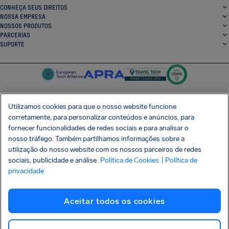
CONHEÇA SEUS DIREITOS
NOSSA EMPRESA
NOSSOS PRODUTOS
PARCERIAS
SUPORTE
Utilizamos cookies para que o nosso website funcione
corretamente, para personalizar conteúdos e anúncios, para
SocialFacebook
SocialTwitter
SocialInstagram
SocialLinkedin
fornecer funcionalidades de redes sociais e para analisar o
nosso tráfego. Também partilhamos informações sobre a
BAIXE GRÁTIS NOSSO APP
utilização do nosso website com os nossos parceiros de redes
sociais, publicidade e análise.
Política de Cookies
| Política de
privacidade
Termos e Condições
Política de Privacidade
Cookies
Imprint
Aceitar todos os cookies
Ataque à cadeia de suprimentos Shai-Hulud
Desistir do contrato