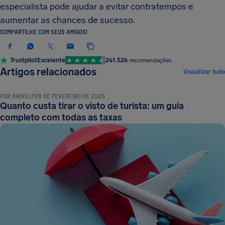
especialista pode ajudar a evitar contratempos e
aumentar as chances de sucesso.
COMPARTILHE COM SEUS AMIGOS!
Trustpilot
Excelente
241.526
recomendações
DOCUMENTOS E REQUISITOS DE VIAGEM
Artigos relacionados
Visualizar tudo
POR
AIRHELP
28 DE FEVEREIRO DE 2025
Quanto custa tirar o visto de turista: um guia
completo com todas as taxas