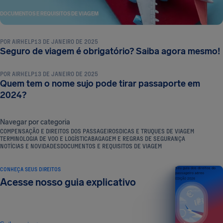
DOCUMENTOS E REQUISITOS DE VIAGEM
POR
AIRHELP
13 DE JANEIRO DE 2025
DOCUMENTOS E REQUISITOS DE VIAGEM
Seguro de viagem é obrigatório? Saiba agora mesmo!
POR
AIRHELP
13 DE JANEIRO DE 2025
Quem tem o nome sujo pode tirar passaporte em
2024?
Navegar por categoria
COMPENSAÇÃO E DIREITOS DOS PASSAGEIROS
DICAS E TRUQUES DE VIAGEM
TERMINOLOGIA DE VOO E LOGÍSTICA
BAGAGEM E REGRAS DE SEGURANÇA
NOTÍCIAS E NOVIDADES
DOCUMENTOS E REQUISITOS DE VIAGEM
CONHEÇA SEUS DIREITOS
Seu guia dos direitos do
passageiro aéreo
Acesse nosso guia explicativo
EDIÇÃO 2026