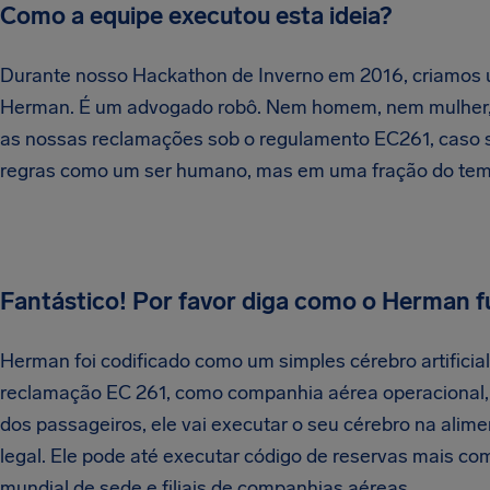
Como a equipe executou esta ideia?
Durante nosso Hackathon de Inverno em 2016, criamos um
Herman. É um advogado robô. Nem homem, nem mulher, el
as nossas reclamações sob o regulamento EC261, caso s
regras como um ser humano, mas em uma fração do tem
Fantástico! Por favor diga como o Herman f
Herman foi codificado como um simples cérebro artific
reclamação EC 261, como companhia aérea operacional, a
dos passageiros, ele vai executar o seu cérebro na alime
legal. Ele pode até executar código de reservas mais c
mundial de sede e filiais de companhias aéreas.