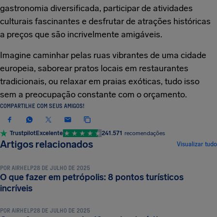
gastronomia diversificada, participar de atividades
culturais fascinantes e desfrutar de atrações históricas
a preços que são incrivelmente amigáveis.
Imagine caminhar pelas ruas vibrantes de uma cidade
europeia, saborear pratos locais em restaurantes
tradicionais, ou relaxar em praias exóticas, tudo isso
sem a preocupação constante com o orçamento.
COMPARTILHE COM SEUS AMIGOS!
Trustpilot
Excelente
241.571
recomendações
DICAS E TRUQUES DE VIAGEM
Artigos relacionados
Visualizar tudo
POR
AIRHELP
28 DE JULHO DE 2025
O que fazer em petrópolis: 8 pontos turísticos
DICAS E TRUQUES DE VIAGEM
incríveis
POR
AIRHELP
28 DE JULHO DE 2025