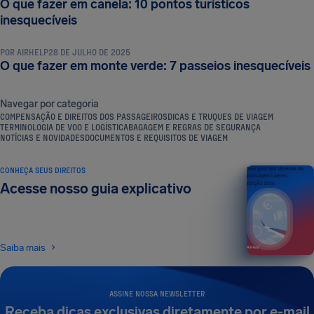
O que fazer em canela: 10 pontos turísticos
DICAS E TRUQUES DE VIAGEM
inesquecíveis
POR
AIRHELP
28 DE JULHO DE 2025
O que fazer em monte verde: 7 passeios inesquecíveis
Navegar por categoria
COMPENSAÇÃO E DIREITOS DOS PASSAGEIROS
DICAS E TRUQUES DE VIAGEM
TERMINOLOGIA DE VOO E LOGÍSTICA
BAGAGEM E REGRAS DE SEGURANÇA
NOTÍCIAS E NOVIDADES
DOCUMENTOS E REQUISITOS DE VIAGEM
CONHEÇA SEUS DIREITOS
Seu guia dos direitos do
passageiro aéreo
Acesse nosso guia explicativo
EDIÇÃO 2026
Saiba mais
ASSINE NOSSA NEWSLETTER
Receba dicas exclusivas diretamente por e-mail