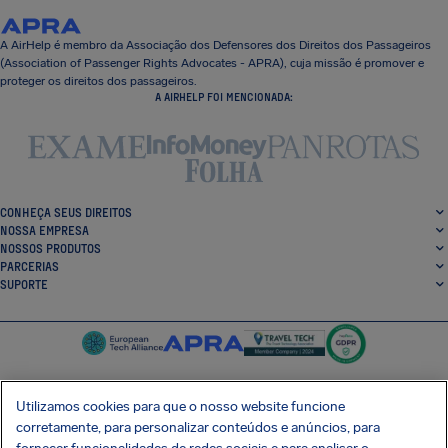
A AirHelp é membro da Associação dos Defensores dos Direitos dos Passageiros
(Association of Passenger Rights Advocates - APRA), cuja missão é promover e
proteger os direitos dos passageiros.
A AIRHELP FOI MENCIONADA:
CONHEÇA SEUS DIREITOS
NOSSA EMPRESA
NOSSOS PRODUTOS
PARCERIAS
SUPORTE
Utilizamos cookies para que o nosso website funcione
corretamente, para personalizar conteúdos e anúncios, para
SocialFacebook
SocialTwitter
SocialInstagram
SocialLinkedin