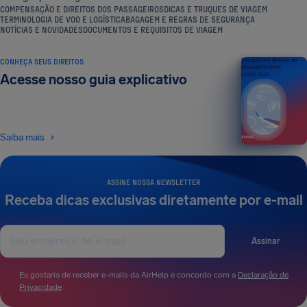
COMPENSAÇÃO E DIREITOS DOS PASSAGEIROS
DICAS E TRUQUES DE VIAGEM
TERMINOLOGIA DE VOO E LOGÍSTICA
BAGAGEM E REGRAS DE SEGURANÇA
NOTÍCIAS E NOVIDADES
DOCUMENTOS E REQUISITOS DE VIAGEM
CONHEÇA SEUS DIREITOS
Seu guia dos direitos do
passageiro aéreo
Acesse nosso guia explicativo
EDIÇÃO 2026
Saiba mais
ASSINE NOSSA NEWSLETTER
Receba dicas exclusivas diretamente por e-mail
Assinar
Eu gostaria de receber e-mails da AirHelp e concordo com a
Declaração de
Privacidade
.