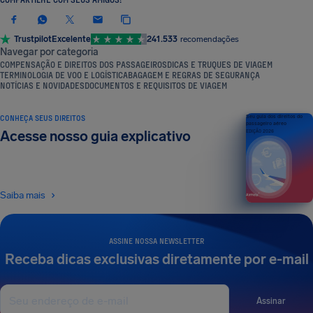
Trustpilot
Excelente
241.533
recomendações
Navegar por categoria
COMPENSAÇÃO E DIREITOS DOS PASSAGEIROS
DICAS E TRUQUES DE VIAGEM
TERMINOLOGIA DE VOO E LOGÍSTICA
BAGAGEM E REGRAS DE SEGURANÇA
NOTÍCIAS E NOVIDADES
DOCUMENTOS E REQUISITOS DE VIAGEM
CONHEÇA SEUS DIREITOS
Seu guia dos direitos do
passageiro aéreo
Acesse nosso guia explicativo
EDIÇÃO 2026
Saiba mais
ASSINE NOSSA NEWSLETTER
Receba dicas exclusivas diretamente por e-mail
Assinar