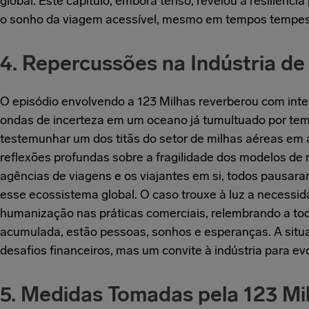
global. Este capítulo, embora tenso, revelou a resiliênc
o sonho da viagem acessível, mesmo em tempos tempes
4. Repercussões na Indústria de
O episódio envolvendo a 123 Milhas reverberou com inten
ondas de incerteza em um oceano já tumultuado por te
testemunhar um dos titãs do setor de milhas aéreas em 
reflexões profundas sobre a fragilidade dos modelos 
agências de viagens e os viajantes em si, todos pausara
esse ecossistema global. O caso trouxe à luz a necessidad
humanização nas práticas comerciais, relembrando a tod
acumulada, estão pessoas, sonhos e esperanças. A situa
desafios financeiros, mas um convite à indústria para e
5. Medidas Tomadas pela 123 Mi