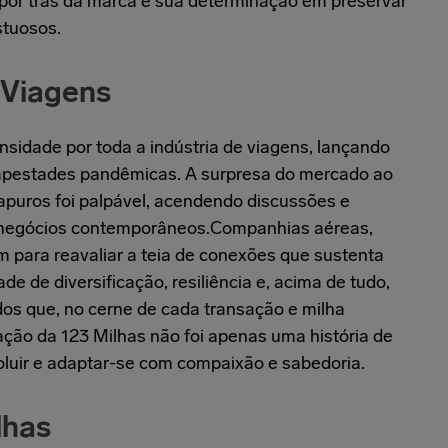
ia por trás da marca e sua determinação em preservar
tuosos.
 Viagens
sidade por toda a indústria de viagens, lançando
mpestades pandêmicas. A surpresa do mercado ao
apuros foi palpável, acendendo discussões e
de negócios contemporâneos.Companhias aéreas,
m para reavaliar a teia de conexões que sustenta
e de diversificação, resiliência e, acima de tudo,
os que, no cerne de cada transação e milha
ção da 123 Milhas não foi apenas uma história de
voluir e adaptar-se com compaixão e sabedoria.
lhas