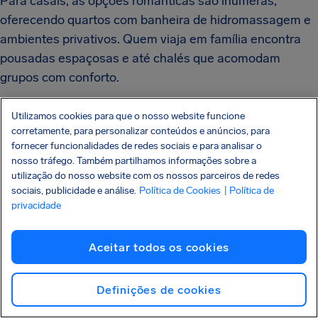
Para casais, as opções românticas são inúmeras,
oferecendo quartos com banheira de hidromassagem e
ambientes privativos. Quem viaja em família encontra
pousadas espaçosas e até chalés que acomodam
grupos com conforto.
Há hotéis mais estruturados e até casas para aluguel
Utilizamos cookies para que o nosso website funcione
por temporada, ideais para quem deseja maior
corretamente, para personalizar conteúdos e anúncios, para
autonomia.
fornecer funcionalidades de redes sociais e para analisar o
nosso tráfego. Também partilhamos informações sobre a
A escolha da hospedagem deve levar em conta a
utilização do nosso website com os nossos parceiros de redes
sociais, publicidade e análise.
Política de Cookies
| Política de
localização. Ficar próximo ao centro facilita o acesso às
privacidade
lojas e restaurantes, enquanto os que preferem
tranquilidade podem optar por locais mais afastados,
Aceitar todos os cookies
com contato direto à natureza.
Definições de cookies