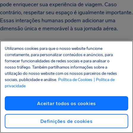
pode enriquecer sua experiência de viagem. Caso
contrário, respeitar seu espaço é igualmente importante.
Essas interações humanas podem adicionar uma
dimensão única e memorável à sua jornada aérea.
Atividades Criativas, como Desenho ou
Utilizamos cookies para que o nosso website funcione
Escrever
corretamente, para personalizar conteúdos e anúncios, para
fornecer funcionalidades de redes sociais e para analisar o
nosso tráfego. Também partilhamos informações sobre a
Engajar-se em atividades criativas, como desenho ou
utilização do nosso website com os nossos parceiros de redes
escrita, é uma excelente maneira de aproveitar o tempo
sociais, publicidade e análise.
Política de Cookies
| Política de
durante um voo porque não se pode usar celular no
privacidade
avião.
Aceitar todos os cookies
Levar um caderno de desenho ou um diário de viagem
permite que você explore sua criatividade e capture
Definições de cookies
suas experiências e pensamentos de uma maneira
única e pessoal.