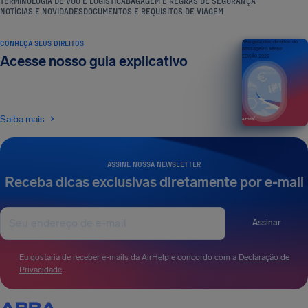
TERMINOLOGIA DE VOO E LOGÍSTICA
BAGAGEM E REGRAS DE SEGURANÇA
NOTÍCIAS E NOVIDADES
DOCUMENTOS E REQUISITOS DE VIAGEM
CONHEÇA SEUS DIREITOS
Seu guia dos direitos do
passageiro aéreo
Acesse nosso guia explicativo
EDIÇÃO 2026
Saiba mais
ASSINE NOSSA NEWSLETTER
Receba dicas exclusivas diretamente por e-mail
Assinar
Eu gostaria de receber e-mails da AirHelp e concordo com a
Declaração de
Privacidade
.