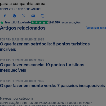
para a companhia aérea.
COMPARTILHE COM SEUS AMIGOS!
Trustpilot
Excelente
241.519
recomendações
DICAS E TRUQUES DE VIAGEM
Artigos relacionados
Visualizar tudo
POR
AIRHELP
28 DE JULHO DE 2025
O que fazer em petrópolis: 8 pontos turísticos
DICAS E TRUQUES DE VIAGEM
incríveis
POR
AIRHELP
28 DE JULHO DE 2025
O que fazer em canela: 10 pontos turísticos
DICAS E TRUQUES DE VIAGEM
inesquecíveis
POR
AIRHELP
28 DE JULHO DE 2025
O que fazer em monte verde: 7 passeios inesquecíveis
Navegar por categoria
COMPENSAÇÃO E DIREITOS DOS PASSAGEIROS
DICAS E TRUQUES DE VIAGEM