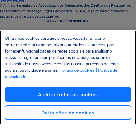
A AirHelp é membro da Associação dos Defensores dos Direitos dos Passageiros
(Association of Passenger Rights Advocates - APRA), cuja missão é promover e
proteger os direitos dos passageiros.
A AIRHELP FOI MENCIONADA:
Utilizamos cookies para que o nosso website funcione
corretamente, para personalizar conteúdos e anúncios, para
fornecer funcionalidades de redes sociais e para analisar o
CONHEÇA SEUS DIREITOS
nosso tráfego. Também partilhamos informações sobre a
NOSSA EMPRESA
utilização do nosso website com os nossos parceiros de redes
NOSSOS PRODUTOS
sociais, publicidade e análise.
Política de Cookies
| Política de
PARCERIAS
privacidade
SUPORTE
Aceitar todos os cookies
Definições de cookies
SocialFacebook
SocialTwitter
SocialInstagram
SocialLinkedin