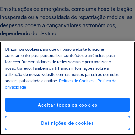
Em situações de emergência, como uma hospitalização
inesperada ou a necessidade de repatriação médica, as
despesas podem alcançar valores astronômicos,
dependendo do destino.
Um bom seguro viagem garante que você tenha
Utilizamos cookies para que o nosso website funcione
cobertura para essas situações, evitando que tenha que
corretamente, para personalizar conteúdos e anúncios, para
fornecer funcionalidades de redes sociais e para analisar o
arcar com custos que podem prejudicar suas finanças.
nosso tráfego. Também partilhamos informações sobre a
utilização do nosso website com os nossos parceiros de redes
A maioria dos seguros oferece planos com opções
sociais, publicidade e análise.
Política de Cookies
| Política de
variadas, permitindo que você escolha o melhor
privacidade
equilíbrio entre cobertura e custo, de acordo com o seu
perfil de viagem.
Aceitar todos os cookies
Cobertura especializada para destinos
Definições de cookies
específicos