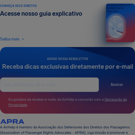
CONHEÇA SEUS DIREITOS
Seu guia dos direitos do
passageiro aéreo
Acesse nosso guia explicativo
EDIÇÃO 2026
Saiba mais
ASSINE NOSSA NEWSLETTER
Receba dicas exclusivas diretamente por e-mail
Assinar
Eu gostaria de receber e-mails da AirHelp e concordo com a
Declaração de
Privacidade
.
A AirHelp é membro da Associação dos Defensores dos Direitos dos Passageiros
(Association of Passenger Rights Advocates - APRA), cuja missão é promover e