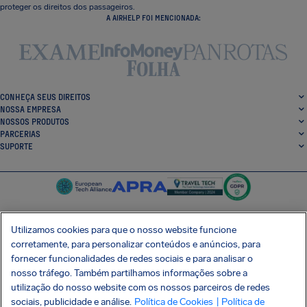
proteger os direitos dos passageiros.
A AIRHELP FOI MENCIONADA:
CONHEÇA SEUS DIREITOS
NOSSA EMPRESA
NOSSOS PRODUTOS
PARCERIAS
SUPORTE
Utilizamos cookies para que o nosso website funcione
corretamente, para personalizar conteúdos e anúncios, para
SocialFacebook
SocialTwitter
SocialInstagram
SocialLinkedin
fornecer funcionalidades de redes sociais e para analisar o
nosso tráfego. Também partilhamos informações sobre a
BAIXE GRÁTIS NOSSO APP
utilização do nosso website com os nossos parceiros de redes
sociais, publicidade e análise.
Política de Cookies
| Política de