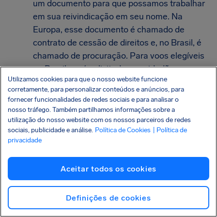
um documento para que possamos trabalhar
em sua reivindicação em seu nome. Na
Europa, esse documento é chamado de
contrato de cessão de direitos e, no Brasil, é
chamado de procuração. Para voos elegíveis
no Brasil, será solicitado aos cidadãos
Utilizamos cookies para que o nosso website funcione
brasileiros que incluam seu Cadastro de
corretamente, para personalizar conteúdos e anúncios, para
Pessoas Físicas (CPF), e cidadãos não
fornecer funcionalidades de redes sociais e para analisar o
brasileiros deverão incluir o número do
nosso tráfego. Também partilhamos informações sobre a
utilização do nosso website com os nossos parceiros de redes
passaporte/documento de identidade.
sociais, publicidade e análise.
Política de Cookies
| Política de
privacidade
Além disso, podemos precisar de:
Confirmação do voo alternativo
— nos
Aceitar todos os cookies
casos em que o seu voo foi cancelado ou
você perdeu uma conexão.
Definições de cookies
Relatório de irregularidade da propriedade