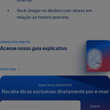
reserva;
Você chegar no destino com atraso em
relação ao horário previsto.
CONHEÇA SEUS DIREITOS
Seu guia dos direitos do
passageiro aéreo
Acesse nosso guia explicativo
EDIÇÃO 2026
Saiba mais
ASSINE NOSSA NEWSLETTER
Receba dicas exclusivas diretamente por e-mail
Assinar