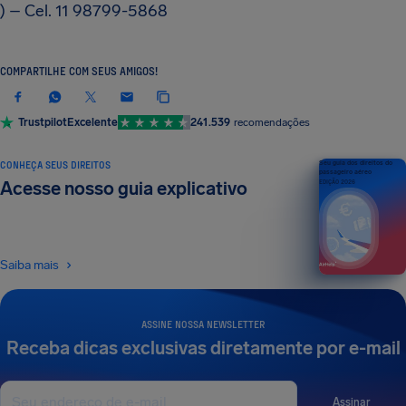
) – Cel. 11 98799-5868
COMPARTILHE COM SEUS AMIGOS!
Trustpilot
Excelente
241.539
recomendações
CONHEÇA SEUS DIREITOS
Seu guia dos direitos do
passageiro aéreo
Acesse nosso guia explicativo
EDIÇÃO 2026
Saiba mais
ASSINE NOSSA NEWSLETTER
Receba dicas exclusivas diretamente por e-mail
Assinar