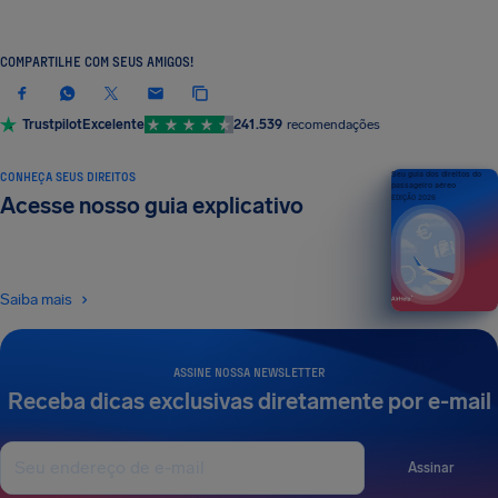
COMPARTILHE COM SEUS AMIGOS!
Trustpilot
Excelente
241.539
recomendações
CONHEÇA SEUS DIREITOS
Seu guia dos direitos do
passageiro aéreo
Acesse nosso guia explicativo
EDIÇÃO 2026
Saiba mais
ASSINE NOSSA NEWSLETTER
Receba dicas exclusivas diretamente por e-mail
Assinar