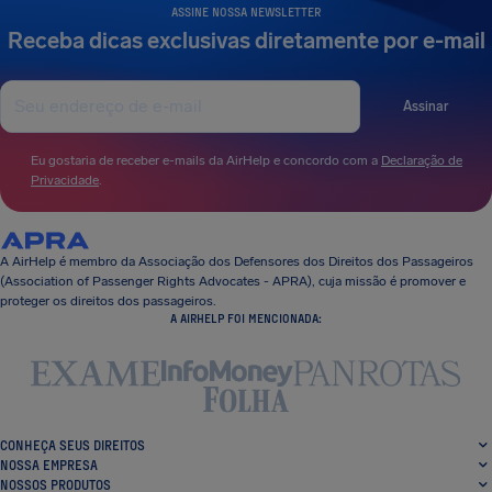
ASSINE NOSSA NEWSLETTER
Receba dicas exclusivas diretamente por e-mail
Assinar
Eu gostaria de receber e-mails da AirHelp e concordo com a
Declaração de
Privacidade
.
A AirHelp é membro da Associação dos Defensores dos Direitos dos Passageiros
(Association of Passenger Rights Advocates - APRA), cuja missão é promover e
proteger os direitos dos passageiros.
A AIRHELP FOI MENCIONADA:
CONHEÇA SEUS DIREITOS
NOSSA EMPRESA
NOSSOS PRODUTOS