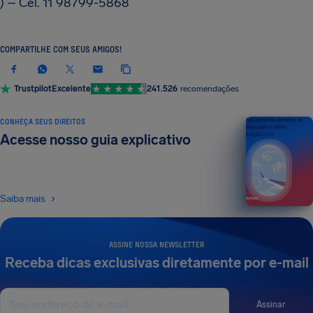
) – Cel. 11 98799-5868
COMPARTILHE COM SEUS AMIGOS!
Trustpilot
Excelente
241.526
recomendações
CONHEÇA SEUS DIREITOS
Seu guia dos direitos do
passageiro aéreo
Acesse nosso guia explicativo
EDIÇÃO 2026
Saiba mais
ASSINE NOSSA NEWSLETTER
Receba dicas exclusivas diretamente por e-mail
Assinar