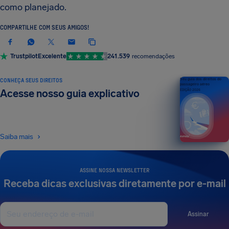
como planejado.
COMPARTILHE COM SEUS AMIGOS!
Trustpilot
Excelente
241.539
recomendações
CONHEÇA SEUS DIREITOS
Seu guia dos direitos do
passageiro aéreo
Acesse nosso guia explicativo
EDIÇÃO 2026
Saiba mais
ASSINE NOSSA NEWSLETTER
Receba dicas exclusivas diretamente por e-mail
Assinar