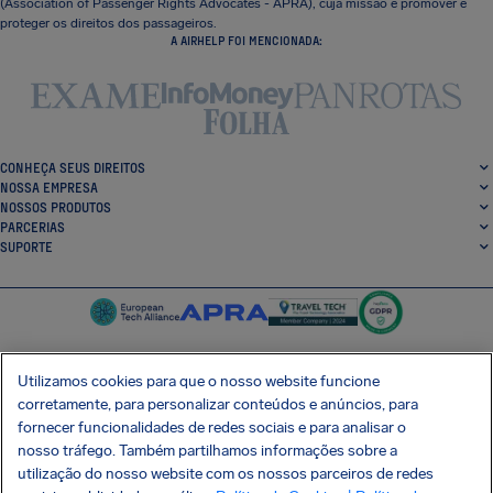
(Association of Passenger Rights Advocates - APRA), cuja missão é promover e
proteger os direitos dos passageiros.
A AIRHELP FOI MENCIONADA:
CONHEÇA SEUS DIREITOS
NOSSA EMPRESA
NOSSOS PRODUTOS
PARCERIAS
SUPORTE
Utilizamos cookies para que o nosso website funcione
corretamente, para personalizar conteúdos e anúncios, para
SocialFacebook
SocialTwitter
SocialInstagram
SocialLinkedin
fornecer funcionalidades de redes sociais e para analisar o
nosso tráfego. Também partilhamos informações sobre a
BAIXE GRÁTIS NOSSO APP
utilização do nosso website com os nossos parceiros de redes