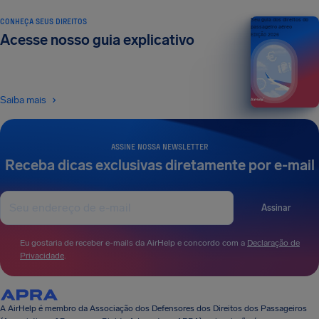
CONHEÇA SEUS DIREITOS
Seu guia dos direitos do
passageiro aéreo
Acesse nosso guia explicativo
EDIÇÃO 2026
Saiba mais
ASSINE NOSSA NEWSLETTER
Receba dicas exclusivas diretamente por e-mail
Assinar
Eu gostaria de receber e-mails da AirHelp e concordo com a
Declaração de
Privacidade
.
A AirHelp é membro da Associação dos Defensores dos Direitos dos Passageiros