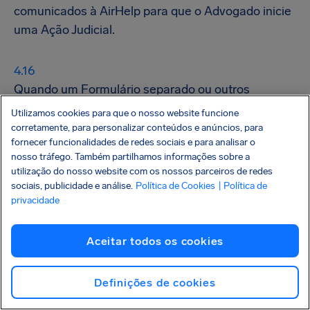
comunicados à AirHelp para que o Advogado inicie
uma Ação Judicial.
Quando um Formulário separado ou outros
documentos adicionais forem necessários para que
Utilizamos cookies para que o nosso website funcione
o Advogado externo inicie a Ação Judicial, você se
corretamente, para personalizar conteúdos e anúncios, para
fornecer funcionalidades de redes sociais e para analisar o
compromete em fornecê-los.
nosso tráfego. Também partilhamos informações sobre a
utilização do nosso website com os nossos parceiros de redes
sociais, publicidade e análise.
Política de Cookies
| Política de
privacidade
Se o Advogado externo iniciar uma Ação Judicial
para dar andamento a uma Reclamação, quaisquer
Aceitar todos os cookies
Custos Legais incorridos durante a Ação Judicial
estarão cobertos, mesmo que esta seja perdida.
Quando aplicável, se uma ação judicial for ganha,
Definições de cookies
um pedido de reembolso de Custos Legais será